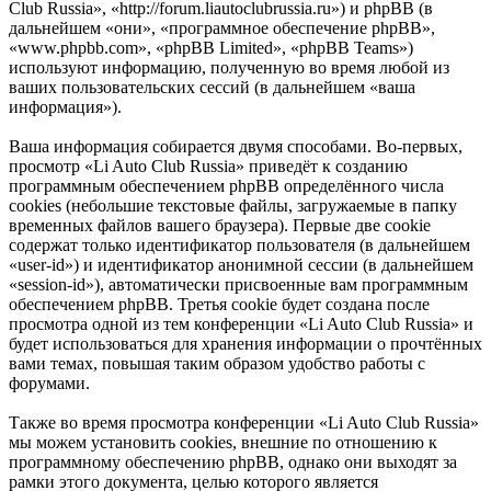
Club Russia», «http://forum.liautoclubrussia.ru») и phpBB (в
дальнейшем «они», «программное обеспечение phpBB»,
«www.phpbb.com», «phpBB Limited», «phpBB Teams»)
используют информацию, полученную во время любой из
ваших пользовательских сессий (в дальнейшем «ваша
информация»).
Ваша информация собирается двумя способами. Во-первых,
просмотр «Li Auto Club Russia» приведёт к созданию
программным обеспечением phpBB определённого числа
cookies (небольшие текстовые файлы, загружаемые в папку
временных файлов вашего браузера). Первые две cookie
содержат только идентификатор пользователя (в дальнейшем
«user-id») и идентификатор анонимной сессии (в дальнейшем
«session-id»), автоматически присвоенные вам программным
обеспечением phpBB. Третья cookie будет создана после
просмотра одной из тем конференции «Li Auto Club Russia» и
будет использоваться для хранения информации о прочтённых
вами темах, повышая таким образом удобство работы с
форумами.
Также во время просмотра конференции «Li Auto Club Russia»
мы можем установить cookies, внешние по отношению к
программному обеспечению phpBB, однако они выходят за
рамки этого документа, целью которого является