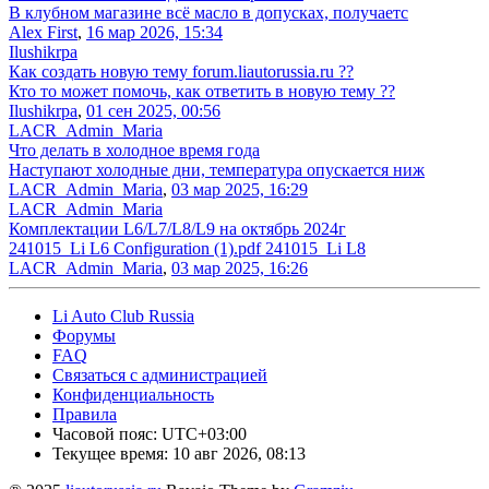
В клубном магазине всё масло в допусках, получаетс
Alex First
,
16 мар 2026, 15:34
Ilushikrpa
Как создать новую тему forum.liautorussia.ru ??
Кто то может помочь, как ответить в новую тему ??
Ilushikrpa
,
01 сен 2025, 00:56
LACR_Admin_Maria
Что делать в холодное время года
Наступают холодные дни, температура опускается ниж
LACR_Admin_Maria
,
03 мар 2025, 16:29
LACR_Admin_Maria
Комплектации L6/L7/L8/L9 на октябрь 2024г
241015_Li L6 Configuration (1).pdf 241015_Li L8
LACR_Admin_Maria
,
03 мар 2025, 16:26
Li Auto Club Russia
Форумы
FAQ
Связаться с администрацией
Конфиденциальность
Правила
Часовой пояс:
UTC+03:00
Текущее время: 10 авг 2026, 08:13