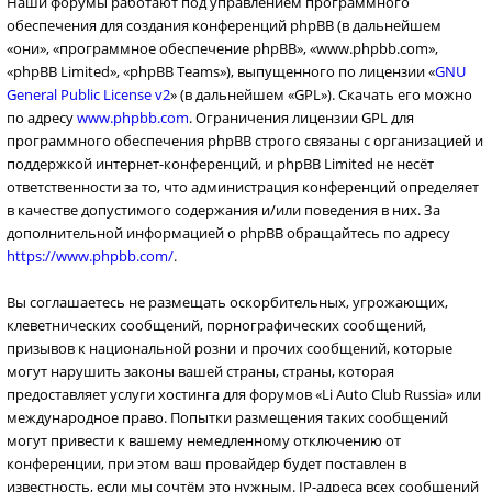
Наши форумы работают под управлением программного
обеспечения для создания конференций phpBB (в дальнейшем
«они», «программное обеспечение phpBB», «www.phpbb.com»,
«phpBB Limited», «phpBB Teams»), выпущенного по лицензии «
GNU
General Public License v2
» (в дальнейшем «GPL»). Скачать его можно
по адресу
www.phpbb.com
. Ограничения лицензии GPL для
программного обеспечения phpBB строго связаны с организацией и
поддержкой интернет-конференций, и phpBB Limited не несёт
ответственности за то, что администрация конференций определяет
в качестве допустимого содержания и/или поведения в них. За
дополнительной информацией о phpBB обращайтесь по адресу
https://www.phpbb.com/
.
Вы соглашаетесь не размещать оскорбительных, угрожающих,
клеветнических сообщений, порнографических сообщений,
призывов к национальной розни и прочих сообщений, которые
могут нарушить законы вашей страны, страны, которая
предоставляет услуги хостинга для форумов «Li Auto Club Russia» или
международное право. Попытки размещения таких сообщений
могут привести к вашему немедленному отключению от
конференции, при этом ваш провайдер будет поставлен в
известность, если мы сочтём это нужным. IP-адреса всех сообщений