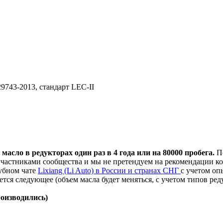
9743-2013, стандарт LEC-II
асло в редукторах один раз в 4 года или на 80000 пробега.
П
участниками сообщества и мы не претендуем на рекомендации ко
убном чате
Lixiang (Li Auto) в России и странах СНГ
с учетом оп
тся следующее (объем масла будет меняться, с учетом типов ред
роизводились)