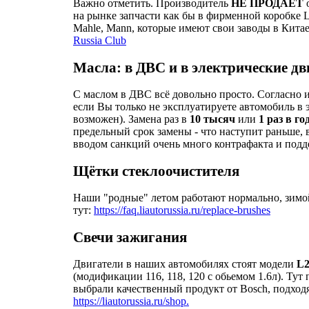
Важно отметить. Производитель
НЕ ПРОДАЕТ
о
на рынке запчасти как бы в фирменной коробке 
Mahle, Mann, которые имеют свои заводы в Китае
Russia Club
Масла: в ДВС и в электрические дв
С маслом в ДВС всё довольно просто. Согласно и
если Вы только не эксплуатируете автомобиль в 
возможен). Замена раз в
10 тысяч
или
1 раз в го
предельный срок замены - что наступит раньше, 
вводом санкций очень много контрафакта и подд
Щётки стеклоочистителя
Наши "родные" летом работают нормально, зимо
тут:
https://faq.liautorussia.ru/replace-brushes
Cвечи зажигания
Двигатели в наших автомобилях стоят модели
L
(модификации 116, 118, 120 с обьемом 1.6л). Т
выбрали качественный продукт от Bosch, подходя
https://liautorussia.ru/shop.