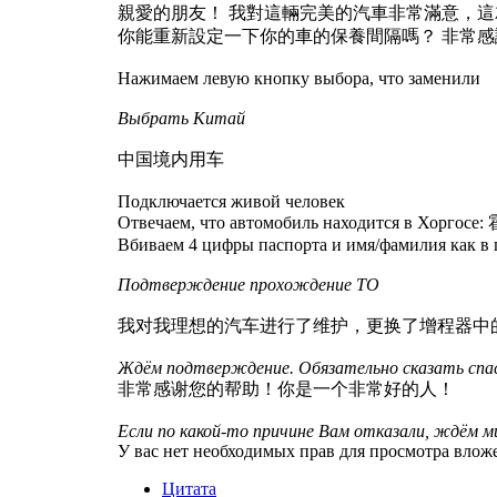
親愛的朋友！ 我對這輛完美的汽車非常滿意，這
你能重新設定一下你的車的保養間隔嗎？ 非常感
Нажимаем левую кнопку выбора, что заменили
Выбрать Китай
中国境内用车
Подключается живой человек
Отвечаем, что автомобиль находится в Хорго
Вбиваем 4 цифры паспорта и имя/фамилия как в 
Подтверждение прохождение ТО
我对我理想的汽车进行了维护，更换了增程器中的
Ждём подтверждение. Обязательно сказать спас
非常感谢您的帮助！你是一个非常好的人！
Если по какой-то причине Вам отказали, ждём м
У вас нет необходимых прав для просмотра влож
Цитата