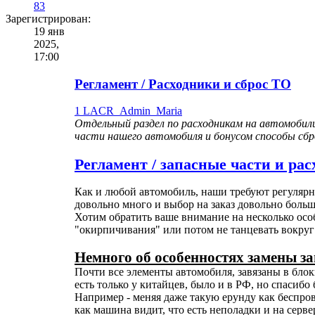
83
Зарегистрирован:
19 янв
2025,
17:00
Регламент / Расходники и сброс ТО
1
LACR_Admin_Maria
Отдельный раздел по расходникам на автомобили
части нашего автомобиля и бонусом способы сбр
Регламент / запасные части и ра
Как и любой автомобиль, наши требуют регулярн
довольно много и выбор на заказ довольно больш
Хотим обратить ваше внимание на несколько особ
"окирпичивания" или потом не танцевать вокруг
Немного об особенностях замены з
Почти все элементы автомобиля, завязаны в бло
есть только у китайцев, было и в РФ, но спасиб
Например - меняя даже такую ерунду как беспров
как машина видит, что есть неполадки и на серв