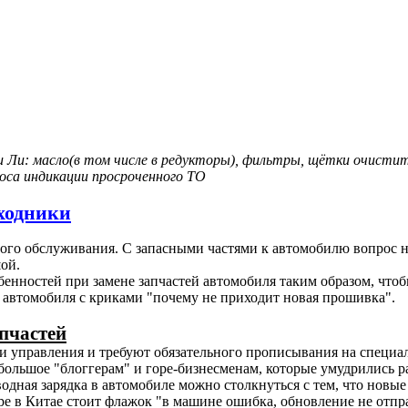
 Ли: масло(в том числе в редукторы), фильтры, щётки очистите
оса индикации просроченного ТО
сходники
ого обслуживания. С запасными частями к автомобилю вопрос н
ой.
енностей при замене запчастей автомобиля таким образом, чтоб
 автомобиля с криками "почему не приходит новая прошивка".
апчастей
ки управления и требуют обязательного прописывания на специ
о большое "блоггерам" и горе-бизнесменам, которые умудрились р
одная зарядка в автомобиле можно столкнуться с тем, что новые
ере в Китае стоит флажок "в машине ошибка, обновление не отпр