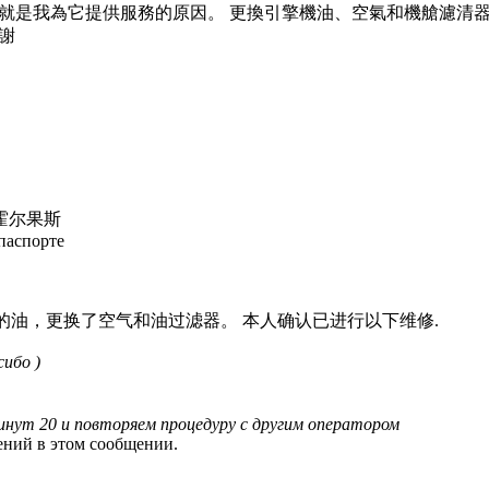
就是我為它提供服務的原因。 更換引擎機油、空氣和機艙濾清器
謝
се: 霍尔果斯
паспорте
油，更换了空气和油过滤器。 本人确认已进行以下维修.
ибо )
инут 20 и повторяем процедуру с другим оператором
ений в этом сообщении.