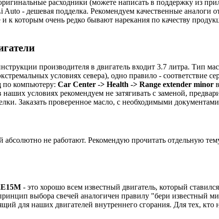
ригинальные расходники (можете написать в поддержку из прил
Li Auto - дешевая подделка. Рекомендуем качественные аналоги
 и к которым очень редко бывают нарекания по качеству продукц
игатели
нструкции производителя в двигатель входит 3.7 литра. Тип мас
экстремальных условиях севера), одно правило - соответствие 
д
по компьютеру:
Car Center -> Health -> Range extender minor
в
в наших условиях рекомендуем не затягивать с заменой, предвар
елки. Заказать проверенное масло, с необходимыми документам
й абсолютно не работают. Рекомендую прочитать отдельную тем
2E15M
- это хорошо всем известный двигатель, который ставил
ут принцип выбора свечей аналогичен правилу "бери известный м
щий для наших двигателей внутреннего сгорания. Для тех, кто н