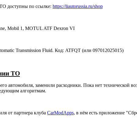
 ТО доступны по ссылке:
https://liautorussia.ru/shop
ne, Mobil 1, MOTUL ATF Dexron VI
utomatic Transmission Fluid. Код: ATFQT (или 097012025015)
нии ТО
его автомобиля, заменили расходники. Пока нет технической в
ледующим алгоритмам.
иля от партнера клуба
CarModApps
, в нём есть приложение "Сбр