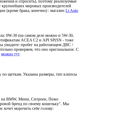
ожения и спросить), поэтому реализуемые
 от крупнейших мировых производителей
ии (кроме брака, конечно) : магазин
Li Auto
ла: 0W-30 (на самом деле можно и 5W-30,
сертификатам ACEA C2 и API SP(SN - тоже
ы увидите: пробег на работающем ДВС /
ительно проверяем, что оно оригинальное. С
и
можно тут
у по щеткам. Указаны размеры, тип клипсы
ся на BMW, Мини, Ситроен, Пежо
ировой бренд по своему кошельку". Мы
е хочет морочить себе голову: